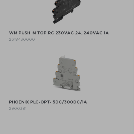
WM PUSH IN TOP RC 230VAC 24..240VAC 1A
2618430000
PHOENIX PLC-OPT- 5DC/300DC/1A
2900381