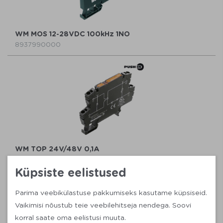
WM MOS 12-28VDC 100kHz 1NO
8937990000
WM TOP 24V/48V 0,1A
8950860000
Küpsiste eelistused
Parima veebikülastuse pakkumiseks kasutame küpsiseid.
Vaikimisi nõustub teie veebilehitseja nendega. Soovi
korral saate oma eelistusi muuta.