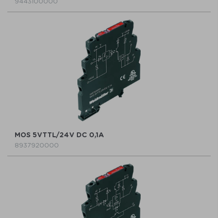
9443100000
MOS 5VTTL/24V DC 0,1A
8937920000