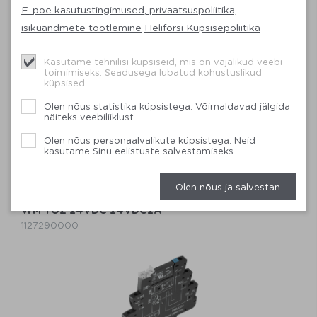
E-poe kasutustingimused, privaatsuspoliitika,
isikuandmete töötlemine
Heliforsi Küpsisepoliitika
WM TOS 24VDC 48VDC0,1A
Kasutame tehnilisi küpsiseid, mis on vajalikud veebi
1126940000
toimimiseks. Seadusega lubatud kohustuslikud
küpsised.
Olen nõus statistika küpsistega. Võimaldavad jälgida
näiteks veebiliiklust.
Olen nõus personaalvalikute küpsistega. Neid
kasutame Sinu eelistuste salvestamiseks.
Olen nõus ja salvestan
WM TOZ 24VDC 24VDC2A
1127290000