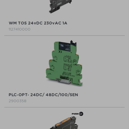
WM TOS 24vDC 230vAC 1A
1127410000
PLC-OPT- 24DC/ 48DC/100/SEN
2900358