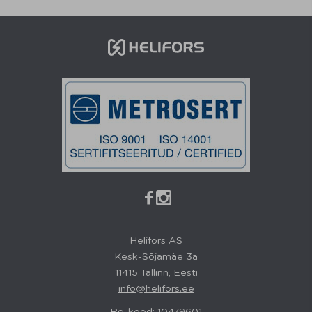


Helifors AS
Kesk-Sõjamäe 3a
11415 Tallinn, Eesti
info@helifors.ee
Rg-kood: 10479601