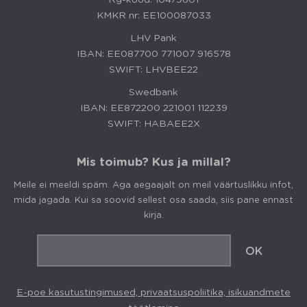
KMKR nr: EE100087033
LHV Pank
IBAN: EE087700 771007 916578
SWIFT: LHVBEE22
Swedbank
IBAN: EE872200 221001 112239
SWIFT: HABAEE2X
Mis toimub? Kus ja millal?
Meile ei meeldi späm. Aga aegaajalt on meil väärtuslikku infot,
mida jagada. Kui sa soovid sellest osa saada, siis pane ennast
kirja.
E-poe kasutustingimused, privaatsuspoliitika, isikuandmete