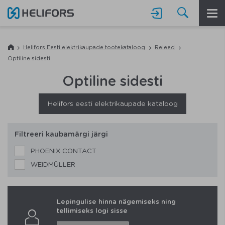

Helifors Eesti elektrikaupade tootekataloog
Releed

Optiline sidesti
Optiline sidesti
Helifors eesti elektrikaupade kataloog
Filtreeri kaubamärgi järgi
PHOENIX CONTACT
WEIDMÜLLER
Lepingulise hinna nägemiseks ning
tellimiseks logi sisse
